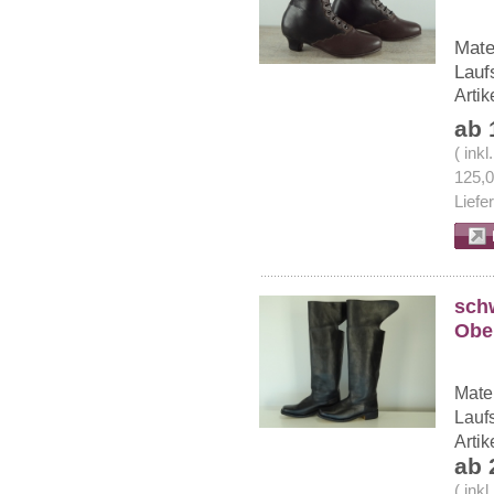
Mate
Lauf
Arti
ab 
( ink
125,
Liefe
schw
Ober
Mater
Lauf
Arti
ab 
( ink