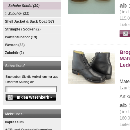
ab 
Schuhe Stiefel (30)
( ink
Zubehör (31)
115,
Shell Jacket & Sack Coat (57)
Liefe
Strümpfe / Socken (2)
Waffenzubehör (19)
Westen (33)
Bro
Zubehör (2)
Mate
Led
Schnellkauf
Bitte geben Sie die Artikelnummer aus
Mater
unserem Katalog ein.
Lauf
Arti
ab 
( ink
Mehr über...
160,
Impressum
Liefe