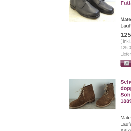
Futt
Mate
Lauf
125
( ink
125,
Liefe
Sch
dopp
Sohl
100
Mater
Laufs
Arti