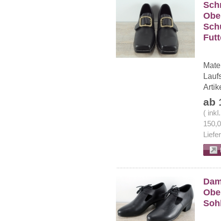
Sch
Ober
Schu
Futt
Mater
Lauf
Arti
ab 
( ink
150,
Liefe
Dam
Ober
Soh