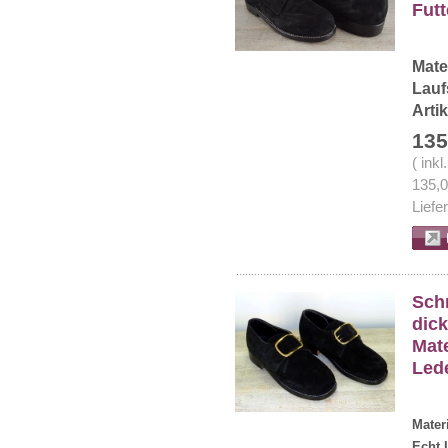
Futt
Mate
Lauf
Arti
135
( ink
135,
Liefe
Sch
dick
Mate
Led
Mater
Echt 