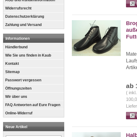
AGB und Kundeninformation
Widerrufsrecht
Datenschutzerklärung
Bro
Zahlung und Versand
auße
Futt
Informationen
Händlerbund
Mater
Wie Sie uns finden in Kaub
Lauf
Kontakt
Arti
Sitemap
Passwort vergessen
ab 
Öffnungszeiten
( ink
Wir über uns
100,
FAQ Antworten auf Eure Fragen
Liefe
Online-Widerruf
Neue Artikel
Halb