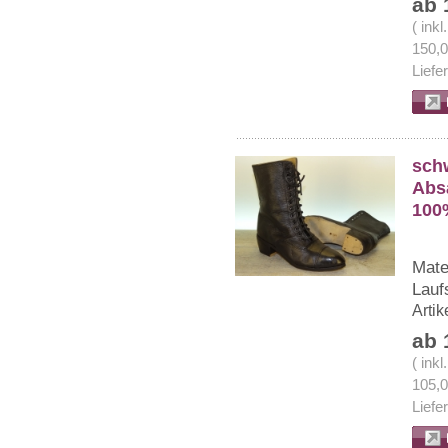
ab 
( ink
150,
Liefe
schw
Absa
100
Mate
Lauf
Arti
ab 
( ink
105,
Liefe