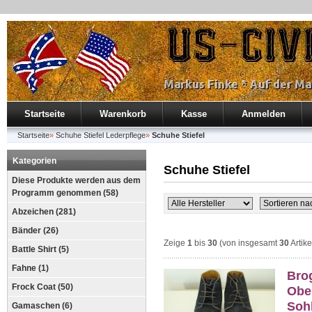
Startseite
Warenkorb
Kasse
Anmelden
Startseite
»
Schuhe Stiefel Lederpflege
»
Schuhe Stiefel
Kategorien
Schuhe Stiefel
Diese Produkte werden aus dem
Programm genommen (58)
Abzeichen (281)
Bänder (26)
Zeige
1
bis
30
(von insgesamt
30
Artike
Battle Shirt (5)
Fahne (1)
Bro
Frock Coat (50)
Ober
Soh
Gamaschen (6)