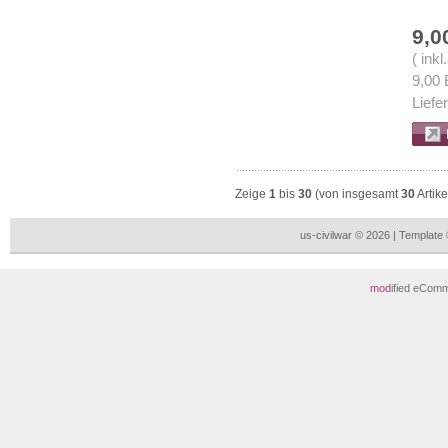
9,0
( ink
9,00
Liefe
Zeige
1
bis
30
(von insgesamt
30
Artike
us-civilwar © 2026 | Templat
mod
ified eCom