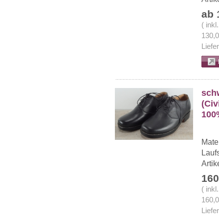
ab 
( ink
130,
Liefe
sch
(Civ
100
Mater
Lauf
Arti
160
( ink
160,
Liefe