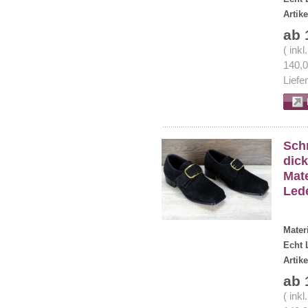
Artik
ab 
( ink
140,
Liefe
Sch
dick
Mate
Led
Mater
Echt 
Artik
ab 
( ink