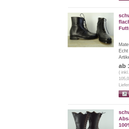
sch
flac
Futt
Mate
Echt
Arti
ab 
( ink
105,
Liefe
schw
Absa
100