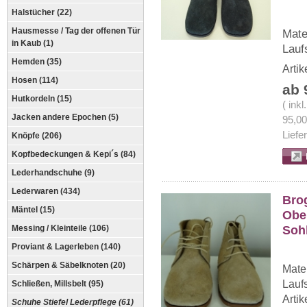
Halstücher (22)
Hausmesse / Tag der offenen Tür
Mate
in Kaub (1)
Lauf
Hemden (35)
Arti
Hosen (114)
ab 
Hutkordeln (15)
( ink
Jacken andere Epochen (5)
95,0
Liefe
Knöpfe (206)
Kopfbedeckungen & Kepi´s (84)
Lederhandschuhe (9)
Lederwaren (434)
Bro
Mäntel (15)
Ober
Soh
Messing / Kleinteile (106)
Proviant & Lagerleben (140)
Schärpen & Säbelknoten (20)
Mater
Lauf
Schließen, Millsbelt (95)
Arti
Schuhe Stiefel Lederpflege (61)