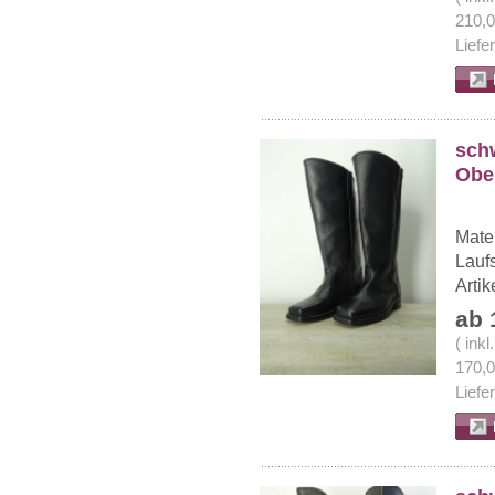
210,
Liefe
schw
Ober
Mater
Lauf
Arti
ab 
( ink
170,
Liefe