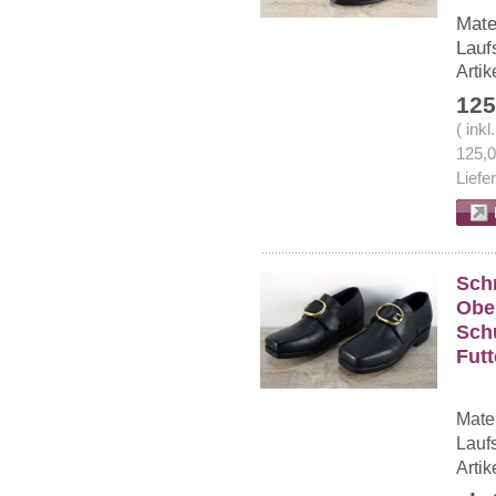
Mate
Lauf
Arti
125
( ink
125,
Liefe
Sch
Ober
Schu
Futt
Mater
Lauf
Arti