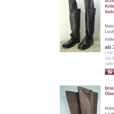
schw
Knie
Soh
Mater
Lauf
Arti
ab 
( ink
210,
Liefe
brau
Ober
Mate
Lauf