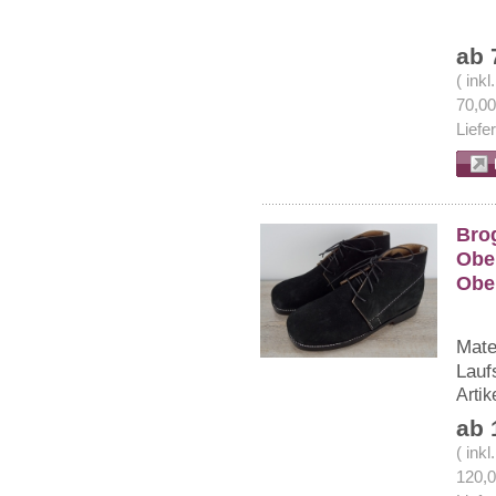
ab 
( ink
70,0
Liefe
Bro
Ober
Ober
Mate
Lauf
Arti
ab 
( ink
120,