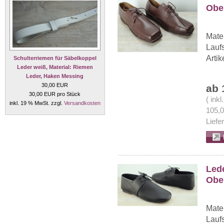
Ober
Mater
Lauf
Arti
Schulterriemen für Säbelkoppel
Leder weiß, Material: Riemen
Leder, Haken Messing
30,00 EUR
ab 
30,00 EUR pro Stück
( ink
inkl. 19 % MwSt. zzgl.
Versandkosten
105,
Liefe
Led
Ober
Mater
Lauf