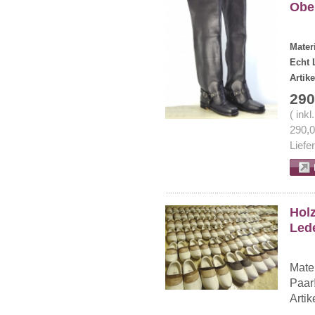
Ober
Mater
Echt 
Arti
290
( ink
290,
Liefe
Hol
Lede
Mater
Paar
Arti