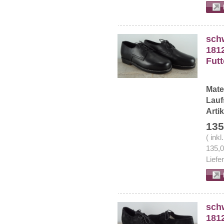
sch
1812
Futt
Mate
Lauf
Arti
135
( ink
135,
Liefe
sch
1812