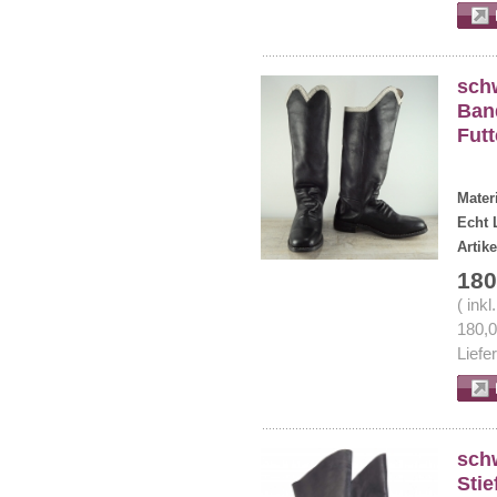
schw
Band
Futt
Mater
Echt 
Artik
180
( ink
180,
Liefe
schw
Stie