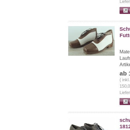
Liefe
Schu
Futt
Mater
Lauf
Arti
ab 
( ink
150,
Liefe
sch
1812