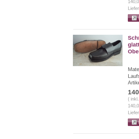
140,
Liefe
Sch
glat
Ober
Mate
Lauf
Arti
140
( ink
140,
Liefe