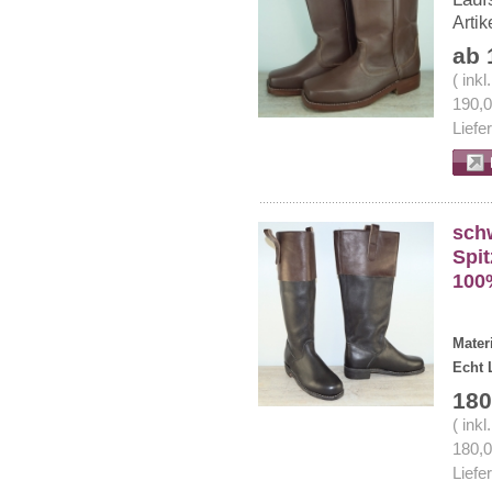
Arti
ab 
( ink
190,
Liefe
schw
Spit
100
Mater
Echt 
180
( ink
180,
Liefe