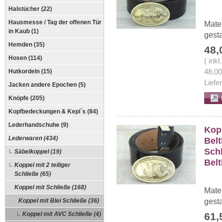
Halstücher (22)
Hausmesse / Tag der offenen Tür
Mate
in Kaub (1)
gesta
Hemden (35)
48,
Hosen (114)
( ink
Hutkordeln (15)
48,0
Liefe
Jacken andere Epochen (5)
Knöpfe (205)
Kopfbedeckungen & Kepi´s (84)
Lederhandschuhe (9)
Kop
Lederwaren (434)
Belt
Schl
Säbelkoppel (19)
Bel
Koppel mit 2 teiliger
Schließe (65)
Koppel mit Schließe (168)
Mate
Koppel mit Blei Schließe (36)
gesta
Koppel mit AVC Schließe (4)
61,