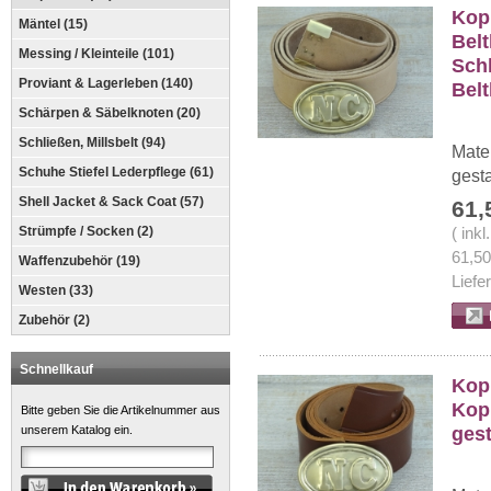
Kopp
Mäntel (15)
Belt
Messing / Kleinteile (101)
Schl
Proviant & Lagerleben (140)
Bel
Schärpen & Säbelknoten (20)
Schließen, Millsbelt (94)
Mate
Schuhe Stiefel Lederpflege (61)
gesta
Shell Jacket & Sack Coat (57)
61,
Strümpfe / Socken (2)
( ink
61,5
Waffenzubehör (19)
Liefe
Westen (33)
Zubehör (2)
Schnellkauf
Kopp
Kop
Bitte geben Sie die Artikelnummer aus
gest
unserem Katalog ein.