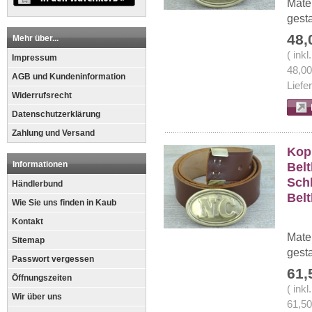
Mate
gesta
48,
Mehr über...
( ink
Impressum
48,0
AGB und Kundeninformation
Liefe
Widerrufsrecht
Datenschutzerklärung
Zahlung und Versand
Kopp
Informationen
Belt
Schl
Händlerbund
Bel
Wie Sie uns finden in Kaub
Kontakt
Mate
Sitemap
gesta
Passwort vergessen
61,
Öffnungszeiten
( ink
Wir über uns
61,5