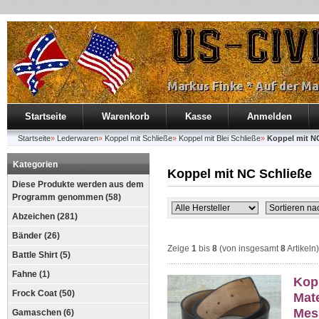
Startseite
Warenkorb
Kasse
Anmelden
Startseite
»
Lederwaren
»
Koppel mit Schließe
»
Koppel mit Blei Schließe
»
Koppel mit N
Kategorien
Koppel mit NC Schließe
Diese Produkte werden aus dem
Programm genommen (58)
Abzeichen (281)
Bänder (26)
Zeige
1
bis
8
(von insgesamt
8
Artikeln)
Battle Shirt (5)
Fahne (1)
Kop
Frock Coat (50)
Mate
Mess
Gamaschen (6)