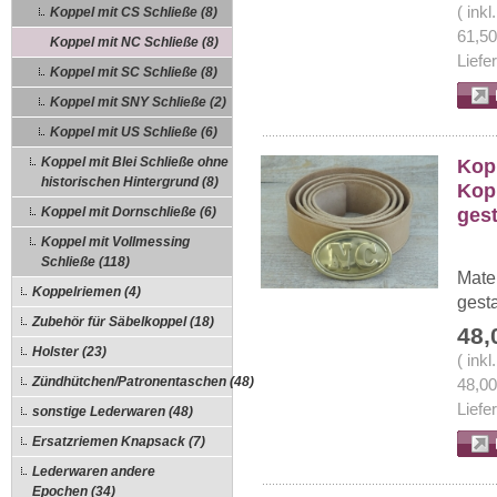
( ink
Koppel mit CS Schließe (8)
61,5
Koppel mit NC Schließe (8)
Liefe
Koppel mit SC Schließe (8)
Koppel mit SNY Schließe (2)
Koppel mit US Schließe (6)
Koppel mit Blei Schließe ohne
Kopp
historischen Hintergrund (8)
Kop
gest
Koppel mit Dornschließe (6)
Koppel mit Vollmessing
Schließe (118)
Mate
Koppelriemen (4)
gesta
Zubehör für Säbelkoppel (18)
48,
Holster (23)
( ink
Zündhütchen/Patronentaschen (48)
48,0
Liefe
sonstige Lederwaren (48)
Ersatzriemen Knapsack (7)
Lederwaren andere
Epochen (34)