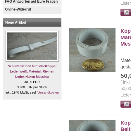
FAQ Antworten auf Eure Fragen
Liefe
Online-Widerruf
Neue Artikel
Kop
Mate
Mess
Mate
gesta
Schulterriemen für Säbelkoppel
Leder weiß, Material: Riemen
50,
Leder, Haken Messing
( ink
30,00 EUR
30,00 EUR pro Stück
50,0
inkl. 19 % MwSt. zzgl.
Versandkosten
Liefe
Kop
Belt