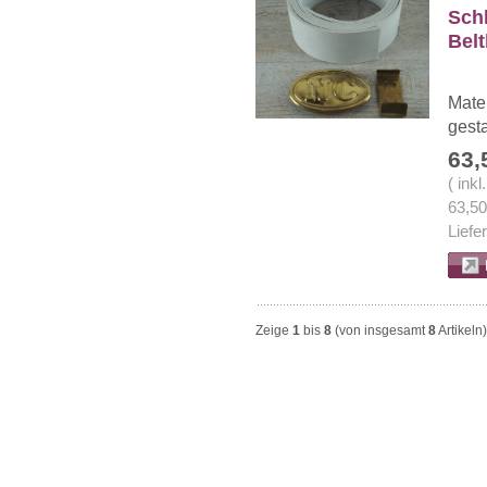
Schl
Bel
Mate
gesta
63,
( ink
63,5
Liefe
Zeige
1
bis
8
(von insgesamt
8
Artikeln)