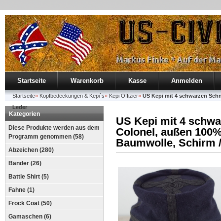
Startseite
Warenkorb
Kasse
Anmelden
Startseite
»
Kopfbedeckungen & Kepi´s
»
Kepi Offizier
»
US Kepi mit 4 schwarzen Schn
Leder
Kategorien
US Kepi mit 4 schwar
Diese Produkte werden aus dem
Colonel, außen 100%
Programm genommen (58)
Baumwolle, Schirm 
Abzeichen (280)
Bänder (26)
Battle Shirt (5)
Fahne (1)
Frock Coat (50)
Gamaschen (6)