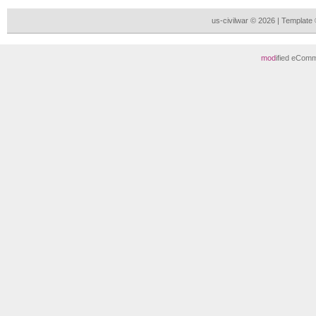
us-civilwar © 2026 | Templat
mod
ified eCom