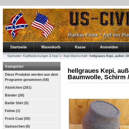
Startseite
Warenkorb
Kasse
Anmelden
Startseite
»
Kopfbedeckungen & Kepi´s
»
Kepi Mannschaft
»
hellgraues Kepi, außen 1
Kategorien
hellgraues Kepi, au
Diese Produkte werden aus dem
Baumwolle, Schirm 
Programm genommen (58)
Abzeichen (281)
Bänder (26)
Battle Shirt (5)
Fahne (1)
Frock Coat (50)
Gamaschen (6)