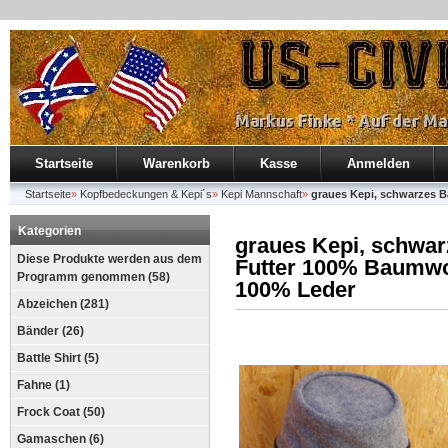
Startseite
Warenkorb
Kasse
Anmelden
Startseite
»
Kopfbedeckungen & Kepi´s
»
Kepi Mannschaft
»
graues Kepi, schwarzes 
Kategorien
graues Kepi, schwar
Diese Produkte werden aus dem
Futter 100% Baumwo
Programm genommen (58)
100% Leder
Abzeichen (281)
Bänder (26)
Battle Shirt (5)
Fahne (1)
Frock Coat (50)
Gamaschen (6)