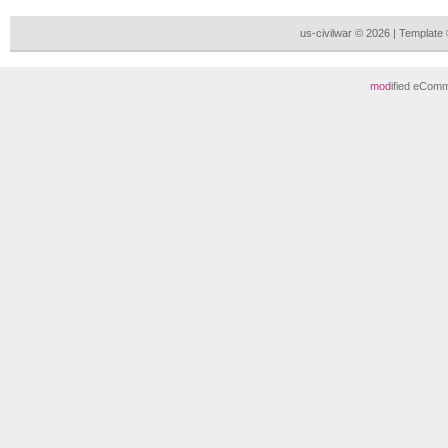
us-civilwar © 2026 | Templat
mod
ified eCom