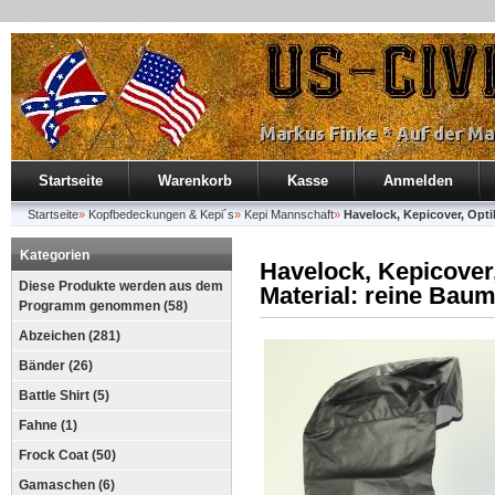
Startseite
Warenkorb
Kasse
Anmelden
Startseite
»
Kopfbedeckungen & Kepi´s
»
Kepi Mannschaft
»
Havelock, Kepicover, Opti
Kategorien
Havelock, Kepicover,
Diese Produkte werden aus dem
Material: reine Baum
Programm genommen (58)
Abzeichen (281)
Bänder (26)
Battle Shirt (5)
Fahne (1)
Frock Coat (50)
Gamaschen (6)