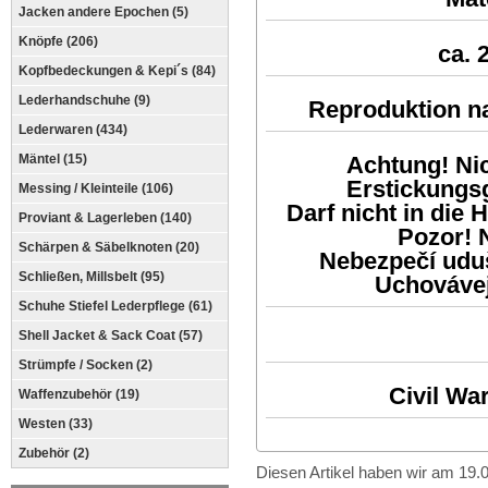
Jacken andere Epochen (5)
Knöpfe (206)
ca. 
Kopfbedeckungen & Kepi´s (84)
Lederhandschuhe (9)
Reproduktion n
Lederwaren (434)
Achtung! Nic
Mäntel (15)
Erstickungsg
Messing / Kleinteile (106)
Darf nicht in die
Proviant & Lagerleben (140)
Pozor! 
Schärpen & Säbelknoten (20)
Nebezpečí udu
Schließen, Millsbelt (95)
Uchovávej
Schuhe Stiefel Lederpflege (61)
Shell Jacket & Sack Coat (57)
Strümpfe / Socken (2)
Civil Wa
Waffenzubehör (19)
Westen (33)
Zubehör (2)
Diesen Artikel haben wir am 19