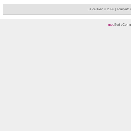
us-civilwar © 2026 | Templat
mod
ified eCom